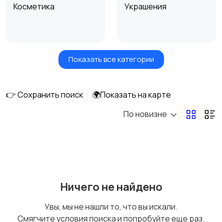
Косметика
Украшения
Показать все категории
Куклы и игрушки
Оформление
интерьера
👉 Сохранить поиск
🌍Показать на карте
По новизне
Аксессуары
Оформление
праздников
Канцелярия
Посуда
Ничего не найдено
Увы, мы не нашли то, что вы искали.
Смягчите условия поиска и попробуйте еще раз.