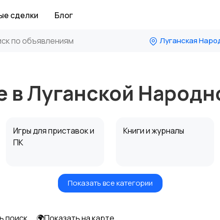
ые сделки
Блог
Луганская Наро
е
 в Луганской Народн
Игры для приставок и
Книги и журналы
ПК
Показать все категории
Другое
ь поиск
🌍Показать на карте