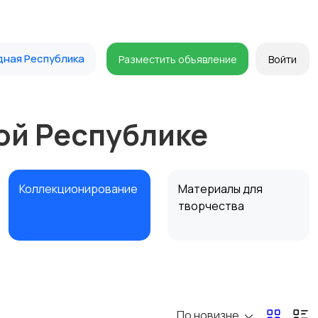
дная Республика
Разместить объявление
Войти
ой Республике
Коллекционирование
Материалы для
творчества
По новизне