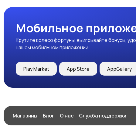
Мобильное приложе
Крутите колесо фортуны, выигрывайте бонусы, удо
нашем мобильном приложении!
Play Market
App Store
AppGallery
Магазины
Блог
О нас
Служба поддержки