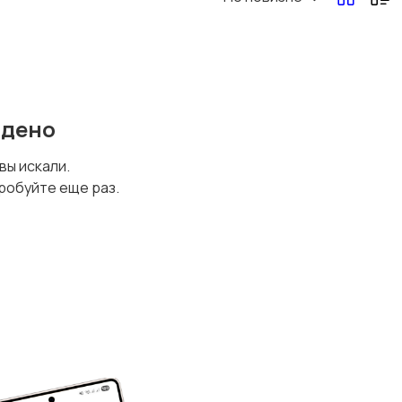
йдено
 вы искали.
робуйте еще раз.