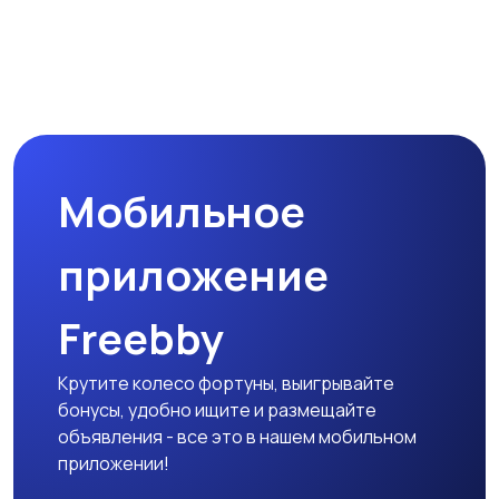
Туризм и отдых на
Теннис, бадминтон,
природе
дартс
Мобильное
Тренажеры и фитнес
Спортивное питание
приложение
Freebby
Другое
Крутите колесо фортуны, выигрывайте
бонусы, удобно ищите и размещайте
объявления - все это в нашем мобильном
приложении!