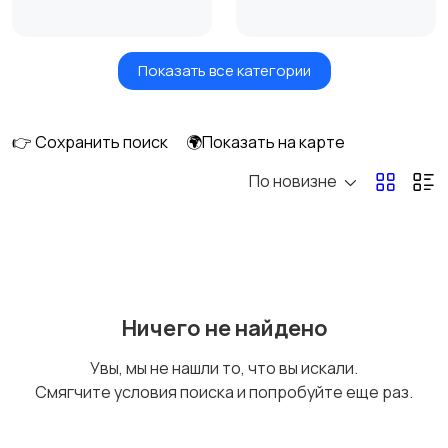
Показать все категории
Ролики и
Самокаты и
скейтбординг
гироскутеры
👉 Сохранить поиск
🌍Показать на карте
По новизне
Бильярд и боулинг
Водные виды спорта
Единоборства
Зимние виды спорта
Ничего не найдено
Увы, мы не нашли то, что вы искали.
Смягчите условия поиска и попробуйте еще раз.
Игры с мячом
Охота и рыбалка