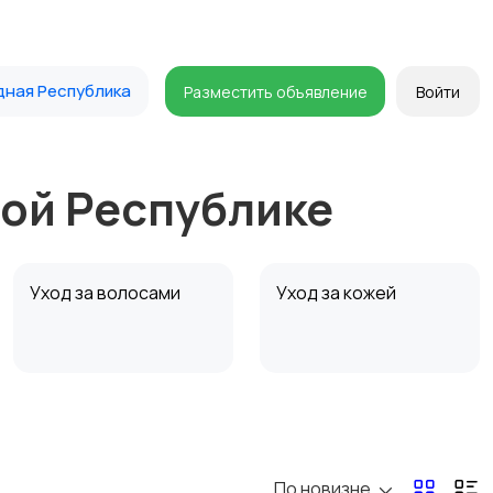
дная Республика
Разместить объявление
Войти
ной Республике
Уход за волосами
Уход за кожей
По новизне