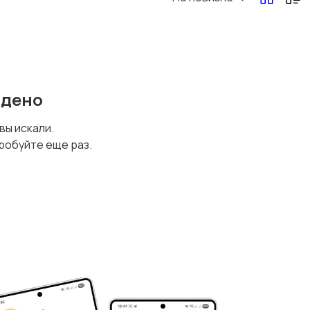
йдено
 вы искали.
робуйте еще раз.