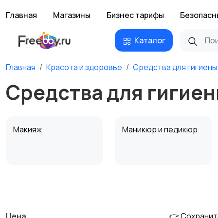
Главная
Магазины
Бизнес тарифы
Безопасн
Каталог
Главная
Красота и здоровье
Средства для гигиены
Средства для гигиен
Макияж
Маникюр и педикюр
Тату и татуаж
Солярии и загар
Цена
👉 Сохранит