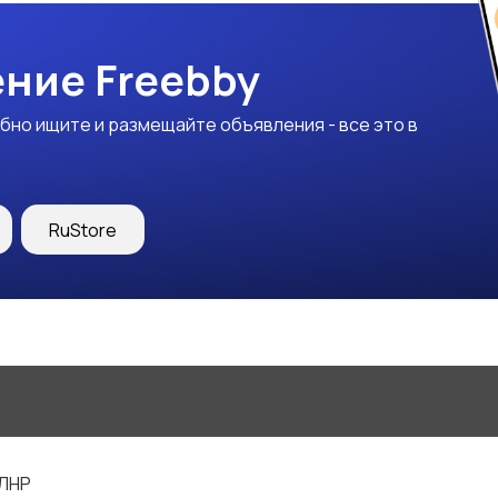
ние Freebby
бно ищите и размещайте объявления - все это в
RuStore
 ЛНР