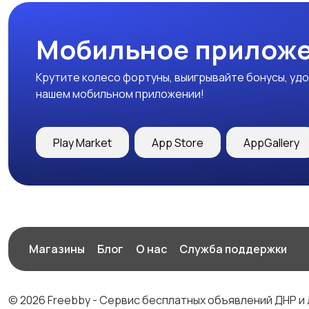
Мобильное приложе
Крутите колесо фортуны, выигрывайте бонусы, удо
нашем мобильном приложении!
Play Market
App Store
AppGallery
Магазины
Блог
О нас
Служба поддержки
© 2026 Freebby - Сервис бесплатных объявлений ДНР и