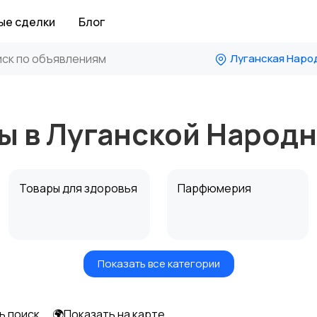
ые сделки
Блог
Луганская Наро
ы в Луганской Народ
Товары для здоровья
Парфюмерия
Показать все категории
Средства для
Другое
гигиены
ь поиск
🌍Показать на карте