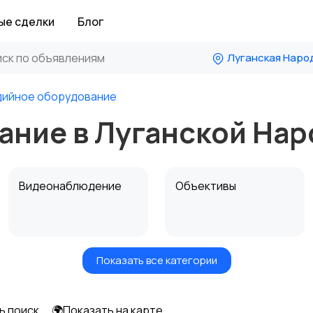
ые сделки
Блог
Луганская Наро
дийное оборудование
ание в Луганской На
Видеонаблюдение
Объективы
Показать все категории
Цифровые
Компактные
фоторамки
фотопринтеры
ь поиск
🌍Показать на карте