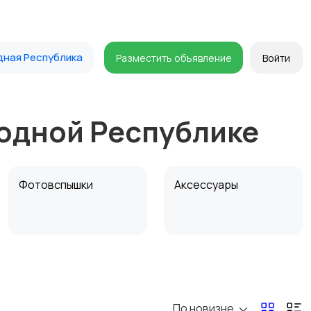
дная Республика
Разместить объявление
Войти
родной Республике
Фотовспышки
Аксессуары
Бинокли и
оптические приборы
По новизне