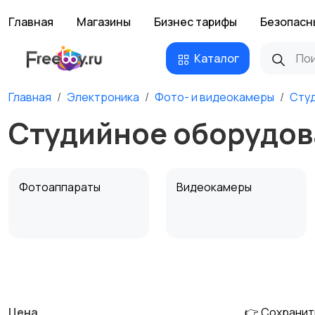
Главная
Магазины
Бизнес тарифы
Безопасн
Каталог
Главная
Электроника
Фото- и видеокамеры
Сту
Студийное оборудов
Фотоаппараты
Видеокамеры
Штативы и
Студийное
стабилизаторы
оборудование
Цена
👉 Сохранит