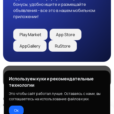
бонусы, удобно ищите и размещайте
объявления - все это в нашем мобильном
приложении!
Play Market
App Store
AppGallery
RuStore
Магазины
Блог
О нас
Используем куки и рекомендательные
Служба поддержки
технологии
Это чтобы сайт работал лучше. Оставаясь с нами, вы
© 2026 Freebby - Сервис бесплатных объявлений ДНР
соглашаетесь на использование файлов куки.
и ЛНР
Ок
Правила сервиса
Политика конфиденциальности