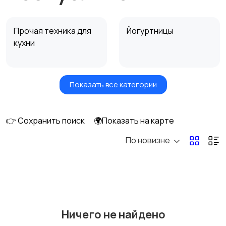
Прочая техника для
Йогуртницы
кухни
Показать все категории
Сушилки для овощей
Грили, шашлычницы,
и фруктов
фритюры
👉 Сохранить поиск
🌍Показать на карте
По новизне
Хлебопечи
Чайники и термопоты
Соковыжималки
Мясорубки
Ничего не найдено