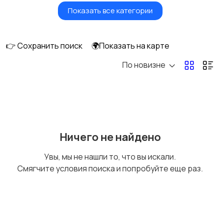
Показать все категории
Куклы и игрушки
Оформление
интерьера
👉 Сохранить поиск
🌍Показать на карте
По новизне
Аксессуары
Оформление
праздников
Канцелярия
Посуда
Ничего не найдено
Увы, мы не нашли то, что вы искали.
Смягчите условия поиска и попробуйте еще раз.
Другое