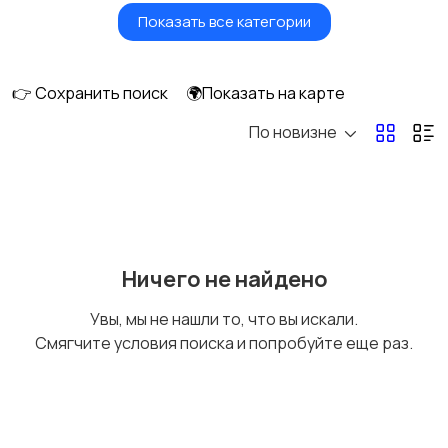
Показать все категории
Птицы
Грызуны
👉 Сохранить поиск
🌍Показать на карте
По новизне
Рыбки
С/х животные
Другие животные
Товары для животных
Ничего не найдено
Увы, мы не нашли то, что вы искали.
Смягчите условия поиска и попробуйте еще раз.
Аквариумистика