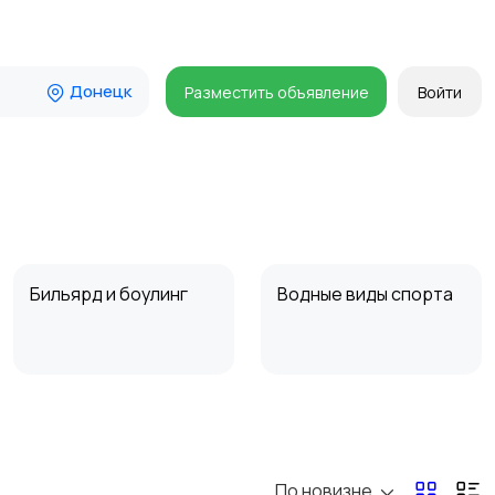
Донецк
Разместить объявление
Войти
Бильярд и боулинг
Водные виды спорта
Туризм и отдых на
Теннис, бадминтон,
природе
дартс
По новизне