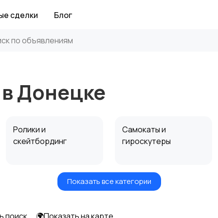
ые сделки
Блог
 в Донецке
Ролики и
Самокаты и
скейтбординг
гироскутеры
Показать все категории
Игры с мячом
Охота и рыбалка
ь поиск
🌍Показать на карте