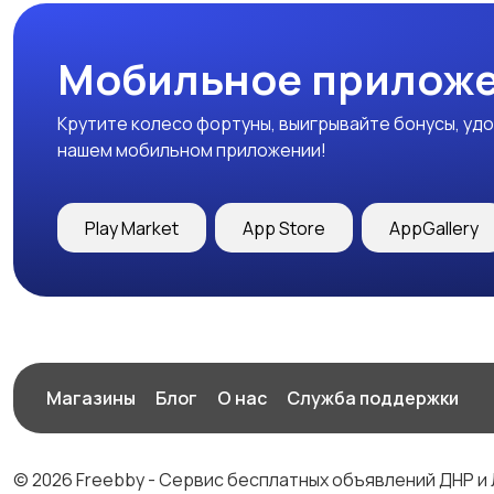
Мобильное приложе
Крутите колесо фортуны, выигрывайте бонусы, удо
нашем мобильном приложении!
Play Market
App Store
AppGallery
Магазины
Блог
О нас
Служба поддержки
© 2026 Freebby - Сервис бесплатных объявлений ДНР и