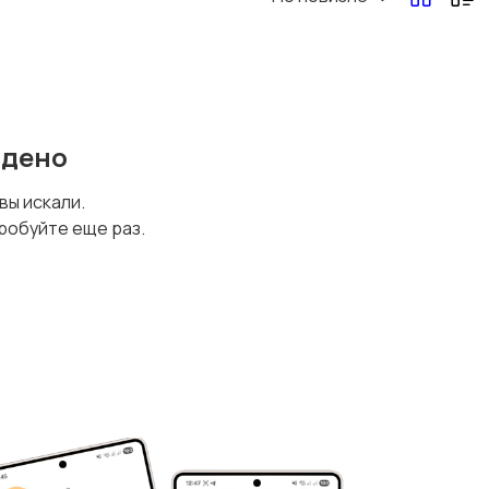
йдено
 вы искали.
робуйте еще раз.