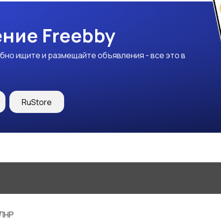
ние Freebby
бно ищите и размещайте объявления - все это в
RuStore
 ЛНР