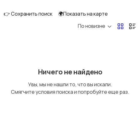
👉 Сохранить поиск
🌍Показать на карте
По новизне
Газовые и
Кондиционеры и
электрические котлы
сплит-системы
Водонагреватели
Ничего не найдено
Увы, мы не нашли то, что вы искали.
Смягчите условия поиска и попробуйте еще раз.