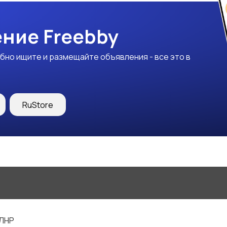
ние Freebby
бно ищите и размещайте объявления - все это в
RuStore
 ЛНР