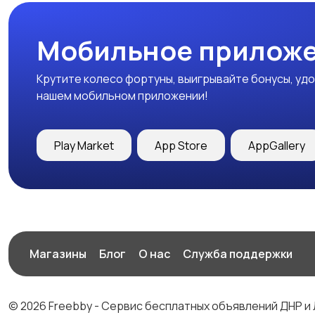
Мобильное приложе
Крутите колесо фортуны, выигрывайте бонусы, удо
нашем мобильном приложении!
Play Market
App Store
AppGallery
Магазины
Блог
О нас
Служба поддержки
© 2026 Freebby - Сервис бесплатных объявлений ДНР и