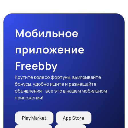
Пиджаки и костюмы
Платья и юбки
Мобильное
Трикотаж
Спортивная одежда
приложение
Freebby
Футболки и топы
Штаны и шорты
Крутите колесо фортуны, выигрывайте
бонусы, удобно ищите и размещайте
объявления - все это в нашем мобильном
приложении!
Другая женская
одежда
Play Market
App Store