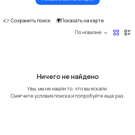
Будущим мамам
Верхняя одежда
👉 Сохранить поиск
🌍Показать на карте
По новизне
Головные уборы
Домашняя одежда
Комбинезоны
Купальники
Ничего не найдено
Увы, мы не нашли то, что вы искали.
Смягчите условия поиска и попробуйте еще раз.
Нижнее белье
Обувь