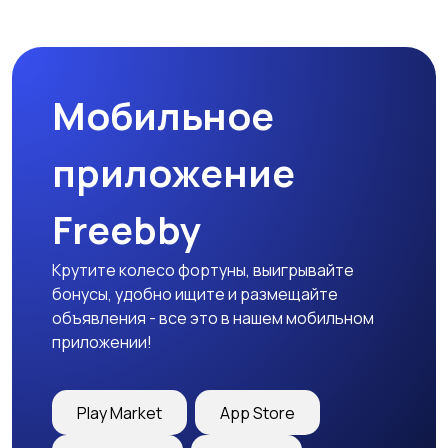
Пиджаки и костюмы
Платья и юбки
Мобильное
Трикотаж
Спортивная одежда
приложение
Freebby
Футболки и топы
Штаны и шорты
Крутите колесо фортуны, выигрывайте
бонусы, удобно ищите и размещайте
объявления - все это в нашем мобильном
приложении!
Другая женская
одежда
Play Market
App Store