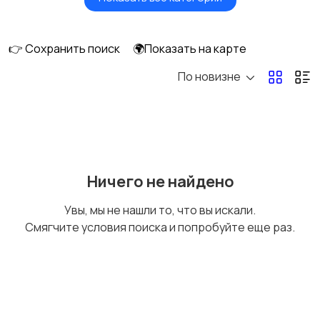
Будущим мамам
Верхняя одежда
👉 Сохранить поиск
🌍Показать на карте
По новизне
Головные уборы
Домашняя одежда
Комбинезоны
Купальники
Ничего не найдено
Увы, мы не нашли то, что вы искали.
Смягчите условия поиска и попробуйте еще раз.
Нижнее белье
Обувь