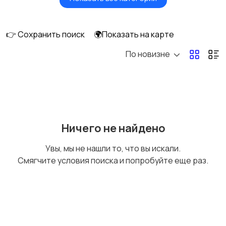
Будущим мамам
Верхняя одежда
👉 Сохранить поиск
🌍Показать на карте
По новизне
Головные уборы
Домашняя одежда
Комбинезоны
Купальники
Ничего не найдено
Увы, мы не нашли то, что вы искали.
Смягчите условия поиска и попробуйте еще раз.
Нижнее белье
Обувь