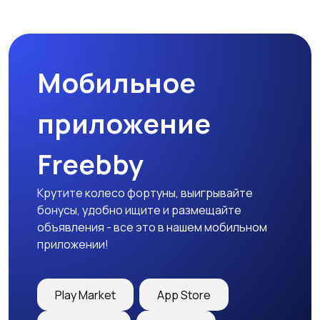
Пиджаки и костюмы
Платья и юбки
Мобильное
Трикотаж
Спортивная одежда
приложение
Freebby
Футболки и топы
Штаны и шорты
Крутите колесо фортуны, выигрывайте
бонусы, удобно ищите и размещайте
объявления - все это в нашем мобильном
приложении!
Другая женская
одежда
Play Market
App Store