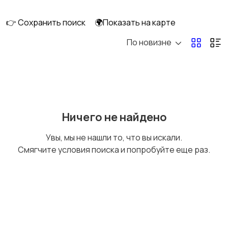
скейтбординг
гироскутеры
👉 Сохранить поиск
🌍Показать на карте
По новизне
Бильярд и боулинг
Водные виды спорта
Единоборства
Зимние виды спорта
Ничего не найдено
Увы, мы не нашли то, что вы искали.
Смягчите условия поиска и попробуйте еще раз.
Игры с мячом
Охота и рыбалка
Туризм и отдых на
Теннис, бадминтон,