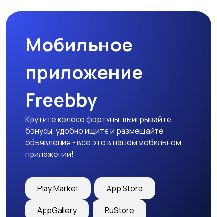
природе
дартс
Мобильное
Тренажеры и фитнес
Спортивное питание
приложение
Freebby
Другое
Крутите колесо фортуны, выигрывайте
бонусы, удобно ищите и размещайте
объявления - все это в нашем мобильном
приложении!
Play Market
App Store
AppGallery
RuStore