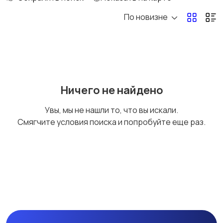
По новизне
Бильярд и боулинг
Водные виды спорта
Единоборства
Зимние виды спорта
Ничего не найдено
Увы, мы не нашли то, что вы искали.
Смягчите условия поиска и попробуйте еще раз.
Игры с мячом
Охота и рыбалка
Туризм и отдых на
Теннис, бадминтон,
природе
дартс