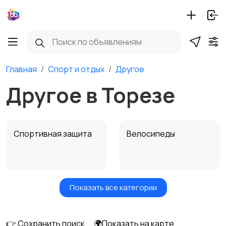
Главная
Спорт и отдых
Другое
Другое в Торезе
Спортивная защита
Велосипеды
Показать все категории
Ролики и
Самокаты и
скейтбординг
гироскутеры
👉 Сохранить поиск
🌍Показать на карте