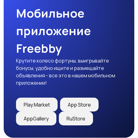
Мобильное
Тренажеры и фитнес
Спортивное питание
приложение
Freebby
Другое
Крутите колесо фортуны, выигрывайте
бонусы, удобно ищите и размещайте
объявления - все это в нашем мобильном
приложении!
Play Market
App Store
AppGallery
RuStore