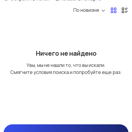
По новизне
Бильярд и боулинг
Водные виды спорта
Единоборства
Зимние виды спорта
Ничего не найдено
Увы, мы не нашли то, что вы искали.
Смягчите условия поиска и попробуйте еще раз.
Игры с мячом
Охота и рыбалка
Туризм и отдых на
Теннис, бадминтон,
природе
дартс