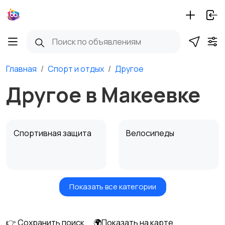
Главная
Спорт и отдых
Другое
Другое в Макеевке
Спортивная защита
Велосипеды
Показать все категории
Ролики и
Самокаты и
скейтбординг
гироскутеры
👉 Сохранить поиск
🌍Показать на карте