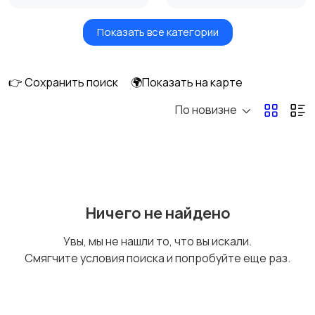
Показать все категории
Посудомоечные
Стиральные машины
машины
👉 Сохранить поиск
🌍Показать на карте
По новизне
Плиты, духовые
Холодильники и
шкафы и варочные
морозильные камеры
панели
Ничего не найдено
Увы, мы не нашли то, что вы искали.
Смягчите условия поиска и попробуйте еще раз.