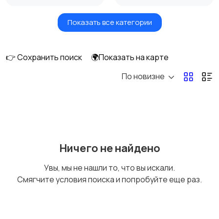
Показать все категории
Посудомоечные
Стиральные машины
машины
👉 Сохранить поиск
🌍Показать на карте
По новизне
Плиты, духовые
Холодильники и
шкафы и варочные
морозильные камеры
панели
Ничего не найдено
Увы, мы не нашли то, что вы искали.
Смягчите условия поиска и попробуйте еще раз.