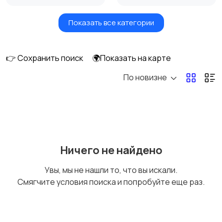
Показать все категории
Посудомоечные
Стиральные машины
машины
👉 Сохранить поиск
🌍Показать на карте
По новизне
Плиты, духовые
Холодильники и
шкафы и варочные
морозильные камеры
панели
Ничего не найдено
Увы, мы не нашли то, что вы искали.
Смягчите условия поиска и попробуйте еще раз.