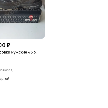
00 ₽
совки мужские 46 р.
к
лю назад
ергей