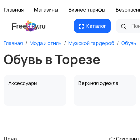
Главная
Магазины
Бизнес тарифы
Безопасн
Каталог
Главная
Мода и стиль
Мужской гардероб
Обувь
Обувь в Торезе
Аксессуары
Верхняя одежда
Обувь
Пиджаки и костюмы
Цена
👉 Сохранит