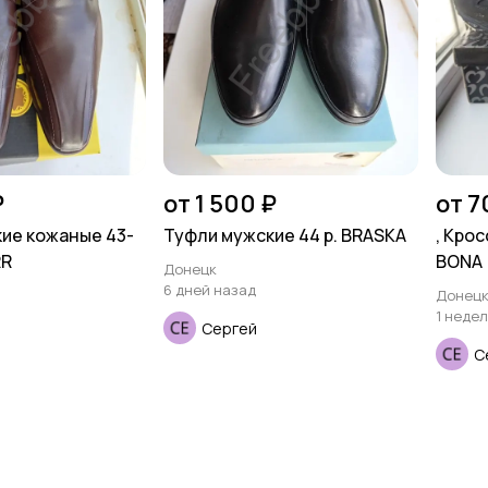
₽
от 1 500 ₽
от 7
ие кожаные 43-
Туфли мужские 44 р. BRASKA
, Крос
RR
BONA
Донецк
6 дней назад
Донец
1 неде
Сергей
С