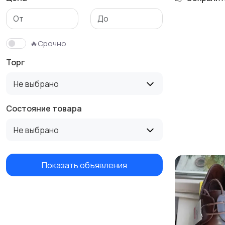
Футболки и поло
Штаны и шорты
🔥Срочно
Торг
Не выбрано
Состояние товара
Не выбрано
Показать объявления