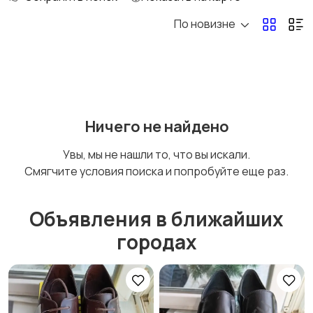
По новизне
Комбинезоны
Нижнее белье
Обувь
Пиджаки и костюмы
Ничего не найдено
Увы, мы не нашли то, что вы искали.
Смягчите условия поиска и попробуйте еще раз.
Рубашки
Свитеры и толстовки
Объявления в ближайших
городах
Спецодежда
Спортивная одежда