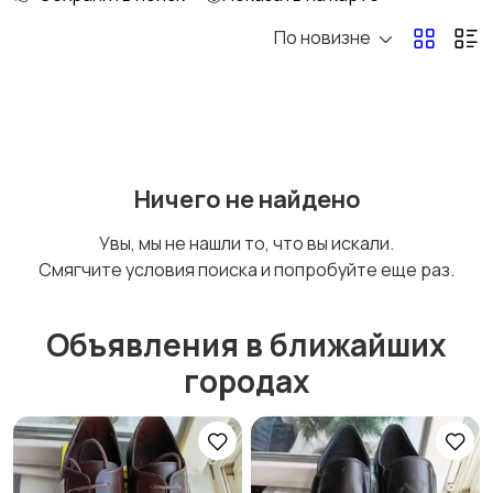
По новизне
Комбинезоны
Нижнее белье
Обувь
Пиджаки и костюмы
Ничего не найдено
Увы, мы не нашли то, что вы искали.
Смягчите условия поиска и попробуйте еще раз.
Рубашки
Свитеры и толстовки
Объявления в ближайших
городах
Спецодежда
Спортивная одежда