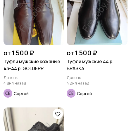
Футболки и поло
Штаны и шорты
Другое
от 1 500 ₽
от 1 500 ₽
Туфли мужские кожаные
Туфли мужские 44 р.
43-44 р. GOLDERR
BRASKA
Донецк
Донецк
4 дня назад
4 дня назад
Сергей
Сергей