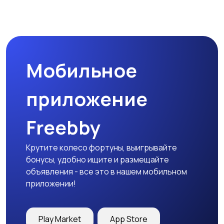
Организация
Фото- и видеосъемка
праздников
Мобильное
Изготовление на
Продукты питания и
заказ
доставка еды
приложение
Freebby
Уход за животными
Другое
Крутите колесо фортуны, выигрывайте
бонусы, удобно ищите и размещайте
объявления - все это в нашем мобильном
приложении!
Play Market
App Store