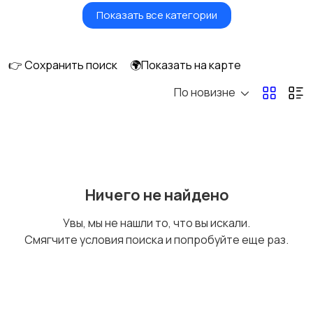
Показать все категории
Красота и здоровье
Транспорт,
перевозки
👉 Сохранить поиск
🌍Показать на карте
По новизне
Ремонт и
IT, интернет, телеком
строительство
Деловые услуги
Уборка и клининг
Ничего не найдено
Увы, мы не нашли то, что вы искали.
Смягчите условия поиска и попробуйте еще раз.
Автоуслуги
Ремонт техники