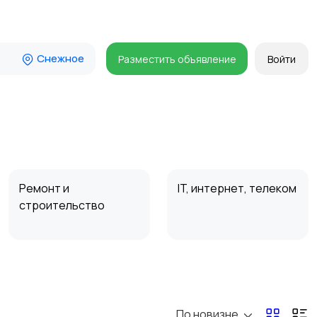
Снежное
Разместить объявление
Войти
Ремонт и
IT, интернет, телеком
строительство
Организация
Фото- и видеосъемка
праздников
По новизне