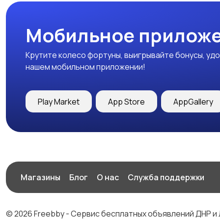
Мобильное приложе
Крутите колесо фортуны, выигрывайте бонусы, удо
нашем мобильном приложении!
Play Market
App Store
AppGallery
Магазины
Блог
О нас
Служба поддержки
© 2026 Freebby - Сервис бесплатных объявлений ДНР и