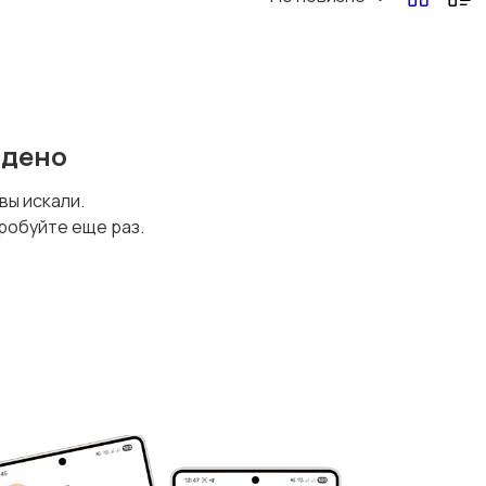
йдено
 вы искали.
робуйте еще раз.