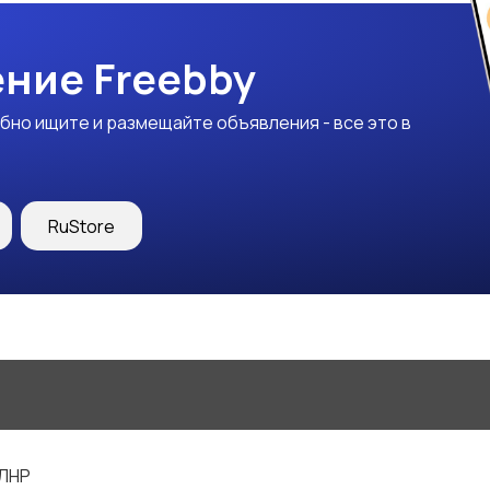
ние Freebby
бно ищите и размещайте объявления - все это в
RuStore
 ЛНР