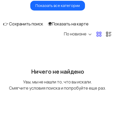
Показать все категории
Красота и здоровье
Транспорт,
перевозки
👉 Сохранить поиск
🌍Показать на карте
По новизне
Ремонт и
IT, интернет, телеком
строительство
Деловые услуги
Уборка и клининг
Ничего не найдено
Увы, мы не нашли то, что вы искали.
Смягчите условия поиска и попробуйте еще раз.
Автоуслуги
Ремонт техники