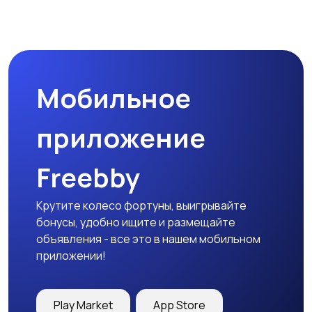
Организация
Фото- и видеосъемка
праздников
Мобильное
Изготовление на
Продукты питания и
заказ
доставка еды
приложение
Freebby
Уход за животными
Другое
Крутите колесо фортуны, выигрывайте
бонусы, удобно ищите и размещайте
объявления - все это в нашем мобильном
приложении!
Play Market
App Store