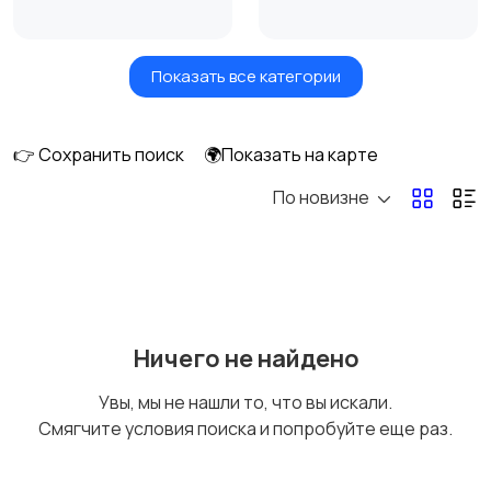
Показать все категории
Сушилки для овощей
Грили, шашлычницы,
и фруктов
фритюры
👉 Сохранить поиск
🌍Показать на карте
По новизне
Хлебопечи
Чайники и термопоты
Соковыжималки
Мясорубки
Ничего не найдено
Увы, мы не нашли то, что вы искали.
Смягчите условия поиска и попробуйте еще раз.
Мультиварки и
Кухонные весы
скороварки