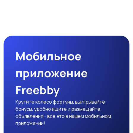
Микроволновые печи
Кофеварки и
кофемолки
Мобильное
Бутербродницы,
Кухонные комбайны,
сэндвичницы,
блендеры и миксеры
приложение
тостеры
Freebby
Крутите колесо фортуны, выигрывайте
бонусы, удобно ищите и размещайте
объявления - все это в нашем мобильном
приложении!