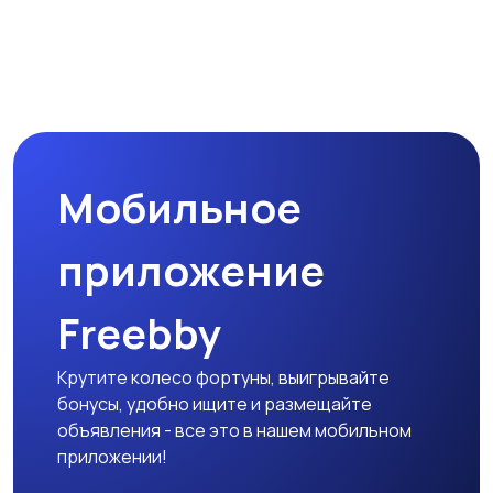
Микроволновые печи
Кофеварки и
кофемолки
Мобильное
Бутербродницы,
Кухонные комбайны,
сэндвичницы,
блендеры и миксеры
приложение
тостеры
Freebby
Крутите колесо фортуны, выигрывайте
бонусы, удобно ищите и размещайте
объявления - все это в нашем мобильном
приложении!