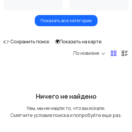
Показать все категории
Сушилки для овощей
Грили, шашлычницы,
и фруктов
фритюры
👉 Сохранить поиск
🌍Показать на карте
По новизне
Хлебопечи
Чайники и термопоты
Соковыжималки
Мясорубки
Ничего не найдено
Увы, мы не нашли то, что вы искали.
Смягчите условия поиска и попробуйте еще раз.
Мультиварки и
Кухонные весы
скороварки