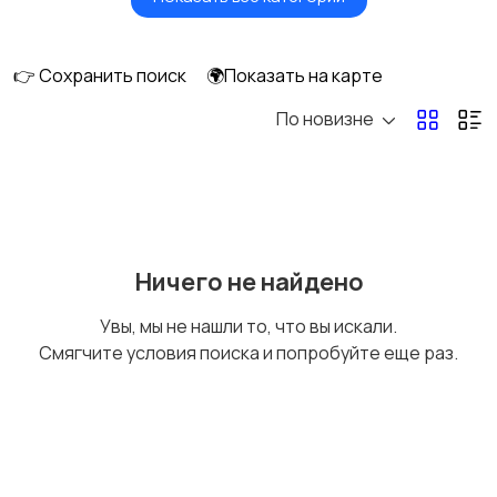
Игры для приставок и
Книги и журналы
ПК
👉 Сохранить поиск
🌍Показать на карте
По новизне
Коллекционирование
Материалы для
творчества
Музыкальные
Настольные игры
Ничего не найдено
инструменты
Увы, мы не нашли то, что вы искали.
Смягчите условия поиска и попробуйте еще раз.
Другое