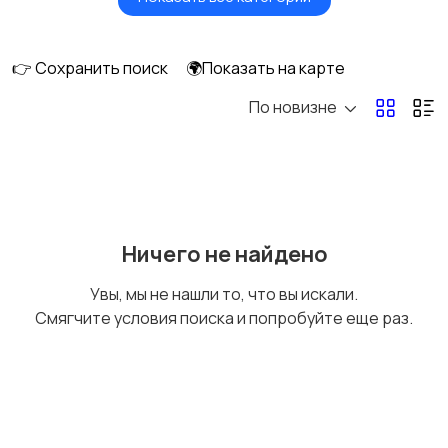
Игры для приставок и
Книги и журналы
ПК
👉 Сохранить поиск
🌍Показать на карте
По новизне
Коллекционирование
Материалы для
творчества
Музыкальные
Настольные игры
Ничего не найдено
инструменты
Увы, мы не нашли то, что вы искали.
Смягчите условия поиска и попробуйте еще раз.
Другое