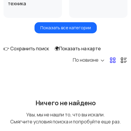
техника
Показать все категории
Посудомоечные
Стиральные машины
машины
👉 Сохранить поиск
🌍Показать на карте
По новизне
Плиты, духовые
Холодильники и
шкафы и варочные
морозильные камеры
панели
Ничего не найдено
Увы, мы не нашли то, что вы искали.
Смягчите условия поиска и попробуйте еще раз.