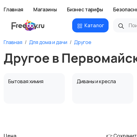
Главная
Магазины
Бизнес тарифы
Безопасн
Каталог
Главная
Для дома и дачи
Другое
Другое в Первомайс
Бытовая химия
Диваны и кресла
Охрана и
Подставки и тумбы
сигнализации
Цена
👉 Сохранит