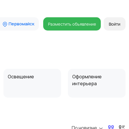
Первомайск
Разместить объявление
Войти
Освещение
Оформление
интерьера
Сад и огород
Садовая мебель
По новизне