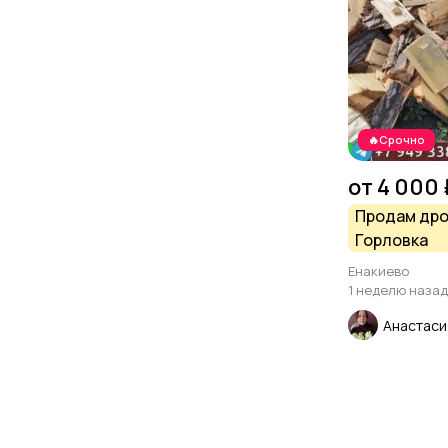
🔥Срочно
от 4 000 
Продам дро
Горловка
Енакиево
1 неделю назад
Анастаси