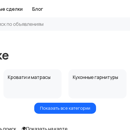
ые сделки
Блог
ке
Кровати и матрасы
Кухонные гарнитуры
Показать все категории
Посуда
Растения и семена
ь поиск
🌍Показать на карте