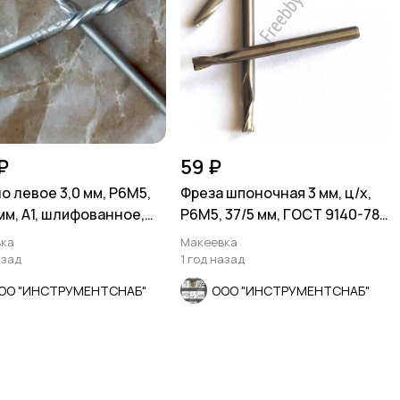
₽
59 ₽
о левое 3,0 мм, Р6М5,
Фреза шпоночная 3 мм, ц/х,
 мм, А1, шлифованное,
Р6М5, 37/5 мм, ГОСТ 9140-78,
10902-77.
СССР.
ка
Макеевка
азад
1 год назад
ОО "ИНСТРУМЕНТСНАБ"
ООО "ИНСТРУМЕНТСНАБ"