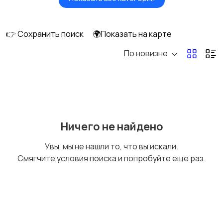
Сушилки для овощей
Грили, шашлычницы,
и фруктов
фритюры
👉 Сохранить поиск
🌍Показать на карте
По новизне
Хлебопечи
Чайники и термопоты
Соковыжималки
Мясорубки
Ничего не найдено
Увы, мы не нашли то, что вы искали.
Смягчите условия поиска и попробуйте еще раз.
Мультиварки и
Кухонные весы
скороварки