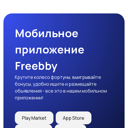
Микроволновые печи
Кофеварки и
кофемолки
Мобильное
Бутербродницы,
Кухонные комбайны,
сэндвичницы,
блендеры и миксеры
приложение
тостеры
Freebby
Крутите колесо фортуны, выигрывайте
бонусы, удобно ищите и размещайте
объявления - все это в нашем мобильном
приложении!
Play Market
App Store