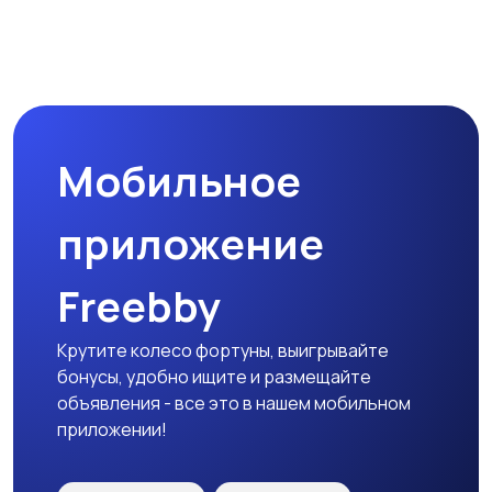
Прочие строения
Продажа квартиры
Мобильное
Гаражи и
машиноместа
приложение
Freebby
Крутите колесо фортуны, выигрывайте
бонусы, удобно ищите и размещайте
объявления - все это в нашем мобильном
приложении!