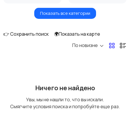
Показать все категории
Земельные участки
Аренда квартиры
длительно
👉 Сохранить поиск
🌍Показать на карте
По новизне
Аренда комнаты
Аренда дома
длительно
длительно
Аренда квартиры
Аренда комнаты
Ничего не найдено
посуточно
посуточно
Увы, мы не нашли то, что вы искали.
Смягчите условия поиска и попробуйте еще раз.
Аренда дома
Коммерческая
посуточно
недвижимость