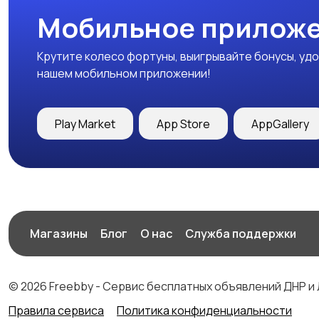
Мобильное приложе
Крутите колесо фортуны, выигрывайте бонусы, удо
нашем мобильном приложении!
Play Market
App Store
AppGallery
Магазины
Блог
О нас
Служба поддержки
© 2026 Freebby - Сервис бесплатных объявлений ДНР и
Правила сервиса
Политика конфиденциальности