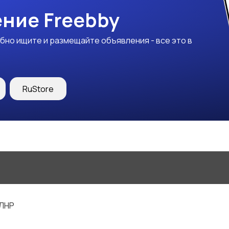
ние Freebby
бно ищите и размещайте объявления - все это в
RuStore
 ЛНР