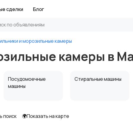
ые сделки
Блог
ильники и морозильные камеры
озильные камеры в М
Посудомоечные
Стиральные машины
машины
ь поиск
🌍Показать на карте