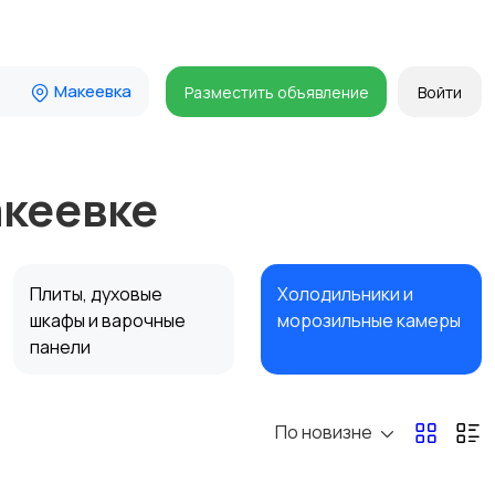
Макеевка
Разместить объявление
Войти
акеевке
Плиты, духовые
Холодильники и
шкафы и варочные
морозильные камеры
панели
По новизне