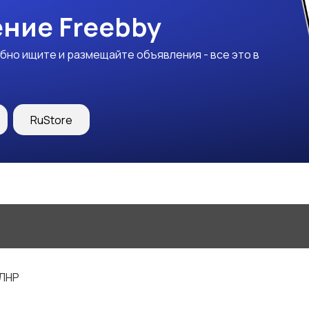
ние Freebby
бно ищите и размещайте объявления - все это в
RuStore
 ЛНР