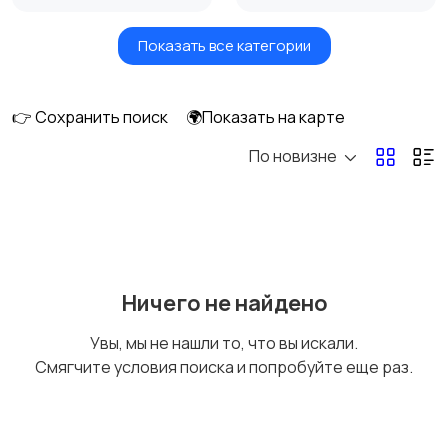
Показать все категории
Будущим мамам
Верхняя одежда
👉 Сохранить поиск
🌍Показать на карте
По новизне
Головные уборы
Домашняя одежда
Комбинезоны
Купальники
Ничего не найдено
Увы, мы не нашли то, что вы искали.
Смягчите условия поиска и попробуйте еще раз.
Нижнее белье
Обувь