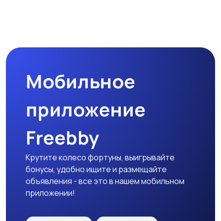
Пиджаки и костюмы
Платья и юбки
Мобильное
Трикотаж
Спортивная одежда
приложение
Freebby
Футболки и топы
Штаны и шорты
Крутите колесо фортуны, выигрывайте
бонусы, удобно ищите и размещайте
объявления - все это в нашем мобильном
приложении!
Другая женская
одежда