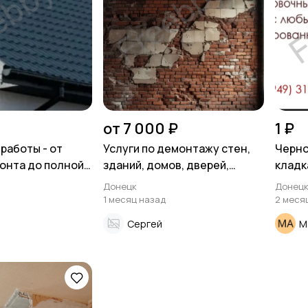
от 7 000 ₽
1 ₽
работы - от
Услуги по демонтажу стен,
Черно
онта до полной
зданий, домов, дверей,
кладк
ли
балконов и других
Донецк
Донец
конструкций
1 месяц назад
2 меся
Сергей
М