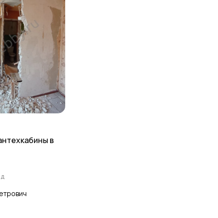
антехкабины в
ад
етрович