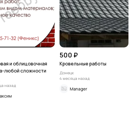
500 ₽
вая и облицовочная
Кровельные работы
а-любой сложности
Донецк
4 месяца назад
к
ца назад
Manager
аксим