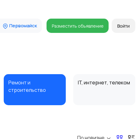
Первомайск
Разместить объявление
Войти
Ремонт и
IT, интернет, телеком
строительство
Организация
Фото- и видеосъемка
праздников
По новизне