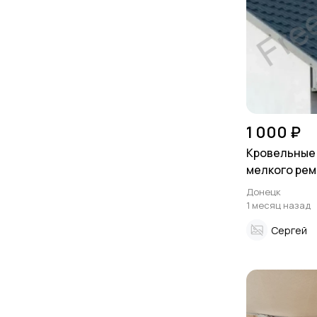
1 000 ₽
Кровельные 
мелкого рем
замены кров
Донецк
1 месяц назад
Сергей