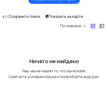
Головные уборы
Домашняя одежда
👉 Сохранить поиск
🌍Показать на карте
По новизне
Комбинезоны
Нижнее белье
Обувь
Пиджаки и костюмы
Ничего не найдено
Увы, мы не нашли то, что вы искали.
Смягчите условия поиска и попробуйте еще раз.
Рубашки
Свитеры и толстовки