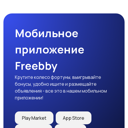
Спецодежда
Спортивная одежда
Мобильное
Футболки и поло
Штаны и шорты
приложение
Freebby
Другое
Крутите колесо фортуны, выигрывайте
бонусы, удобно ищите и размещайте
объявления - все это в нашем мобильном
приложении!
Play Market
App Store