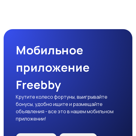
Наушники
Микрофоны
Мобильное
Аксессуары
приложение
Freebby
Крутите колесо фортуны, выигрывайте
бонусы, удобно ищите и размещайте
объявления - все это в нашем мобильном
приложении!