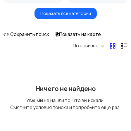
Показать все категории
Акустика, колонки,
Домашние
сабвуферы
кинотеатры
👉 Сохранить поиск
🌍Показать на карте
По новизне
DVD, Blu-ray и
Музыкальные центры
медиаплееры
и магнитолы
MP3-плееры и
Электронные книги
Ничего не найдено
портативное аудио
Увы, мы не нашли то, что вы искали.
Смягчите условия поиска и попробуйте еще раз.
Спутниковое и
Аудиоусилители и
цифровое ТВ
ресиверы