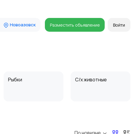
Новоазовск
Разместить объявление
Войти
Рыбки
С/х животные
По новизне