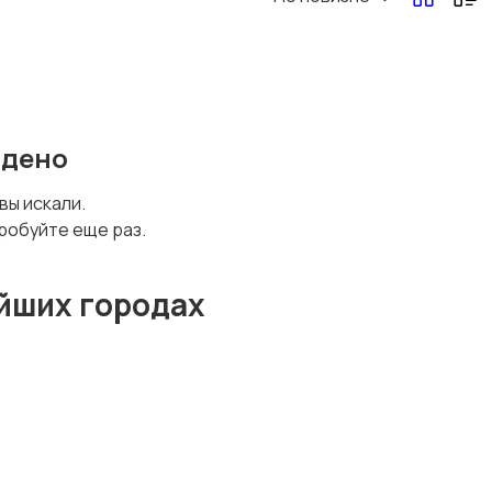
йдено
 вы искали.
робуйте еще раз.
йших городах