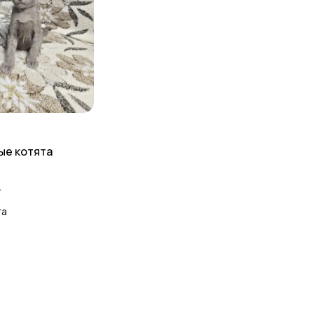
ые котята
д
та