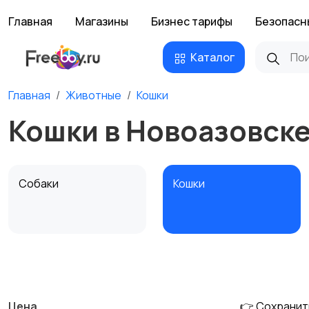
Главная
Магазины
Бизнес тарифы
Безопасн
Каталог
Главная
Животные
Кошки
Кошки в Новоазовск
Собаки
Кошки
Другие животные
Товары для животных
Цена
👉 Сохранит