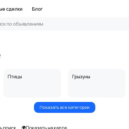
ые сделки
Блог
е
Птицы
Грызуны
Показать все категории
Аквариумистика
ь поиск
🌍Показать на карте