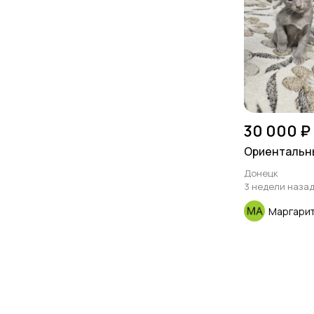
30 000 ₽
Ориентальн
Донецк
3 недели наза
Маргари