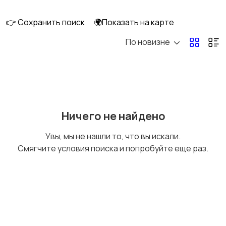
ПК
👉 Сохранить поиск
🌍Показать на карте
По новизне
Коллекционирование
Материалы для
творчества
Музыкальные
Настольные игры
Ничего не найдено
инструменты
Увы, мы не нашли то, что вы искали.
Смягчите условия поиска и попробуйте еще раз.
Другое