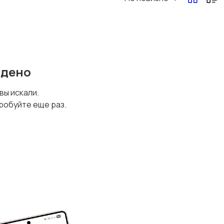
йдено
 вы искали.
робуйте еще раз.