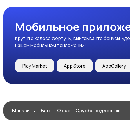
Мобильное приложе
Крутите колесо фортуны, выигрывайте бонусы, удо
нашем мобильном приложении!
Play Market
App Store
AppGallery
Магазины
Блог
О нас
Служба поддержки