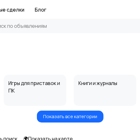
ые сделки
Блог
й
Игры для приставок и
Книги и журналы
ПК
Показать все категории
Другое
ь поиск
🌍Показать на карте