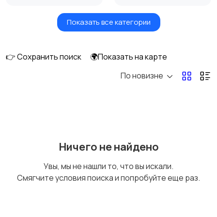
Показать все категории
Видеонаблюдение
Объективы
👉 Сохранить поиск
🌍Показать на карте
По новизне
Фотовспышки
Аксессуары
Штативы и
Студийное
Ничего не найдено
стабилизаторы
оборудование
Увы, мы не нашли то, что вы искали.
Смягчите условия поиска и попробуйте еще раз.
Цифровые
Компактные
фоторамки
фотопринтеры