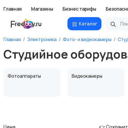
Главная
Магазины
Бизнес тарифы
Безопасн
Каталог
Главная
Электроника
Фото- и видеокамеры
Сту
Студийное оборудов
Фотоаппараты
Видеокамеры
Штативы и
Студийное
стабилизаторы
оборудование
Цена
👉 Сохранит