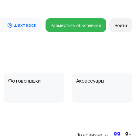
Шахтерск
Разместить объявление
Войти
Фотовспышки
Аксессуары
Бинокли и
оптические приборы
По новизне