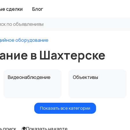
ые сделки
Блог
дийное оборудование
ание в Шахтерске
Видеонаблюдение
Объективы
Показать все категории
Цифровые
Компактные
фоторамки
фотопринтеры
ь поиск
🌍Показать на карте