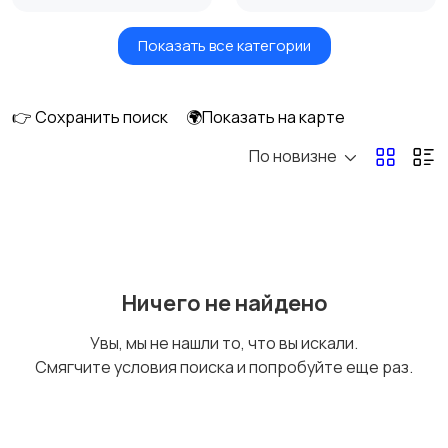
Показать все категории
Видеонаблюдение
Объективы
👉 Сохранить поиск
🌍Показать на карте
По новизне
Фотовспышки
Аксессуары
Штативы и
Студийное
Ничего не найдено
стабилизаторы
оборудование
Увы, мы не нашли то, что вы искали.
Смягчите условия поиска и попробуйте еще раз.
Цифровые
Компактные
фоторамки
фотопринтеры