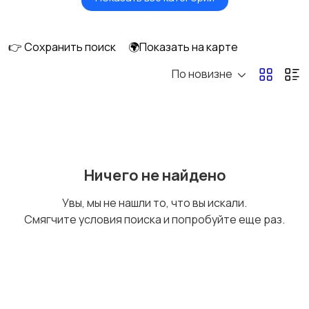
Товары для здоровья
Парфюмерия
👉 Сохранить поиск
🌍Показать на карте
По новизне
Уход за волосами
Уход за кожей
Тату и татуаж
Солярии и загар
Ничего не найдено
Увы, мы не нашли то, что вы искали.
Смягчите условия поиска и попробуйте еще раз.
Средства для
Другое
гигиены