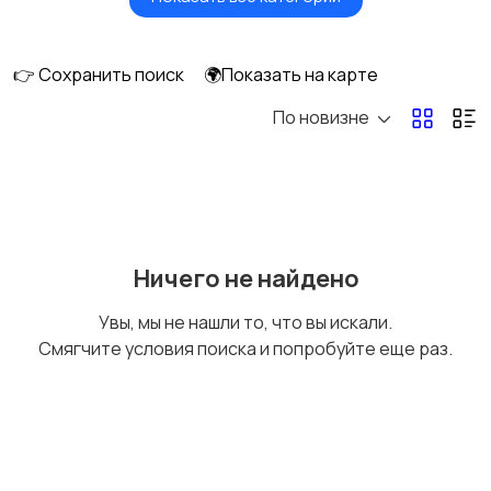
Товары для здоровья
Парфюмерия
👉 Сохранить поиск
🌍Показать на карте
По новизне
Уход за волосами
Уход за кожей
Тату и татуаж
Солярии и загар
Ничего не найдено
Увы, мы не нашли то, что вы искали.
Смягчите условия поиска и попробуйте еще раз.
Средства для
Другое
гигиены