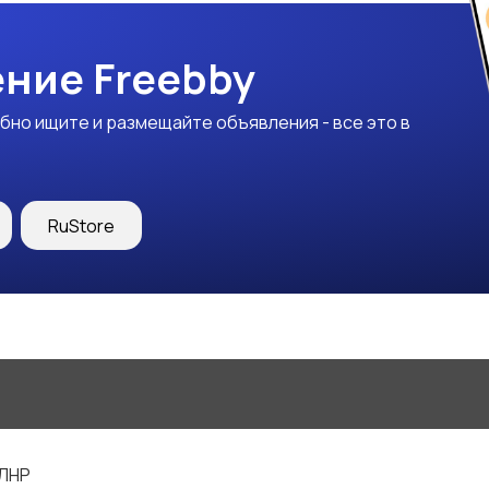
ние Freebby
бно ищите и размещайте объявления - все это в
RuStore
 ЛНР