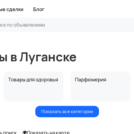
ые сделки
Блог
ы в Луганске
Товары для здоровья
Парфюмерия
Показать все категории
Средства для
Другое
гигиены
ь поиск
🌍Показать на карте