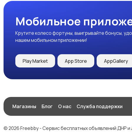
Мобильное приложе
Крутите колесо фортуны, выигрывайте бонусы, удо
нашем мобильном приложении!
Play Market
App Store
AppGallery
Магазины
Блог
О нас
Служба поддержки
© 2026 Freebby - Сервис бесплатных объявлений ДНР и