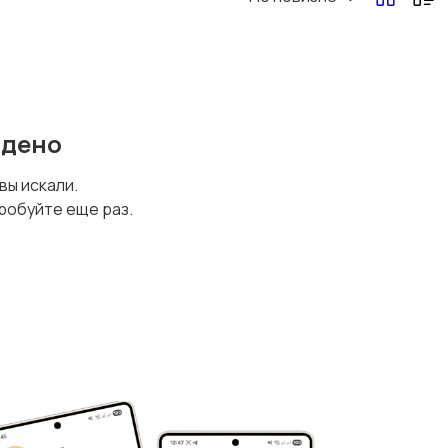
йдено
 вы искали.
робуйте еще раз.