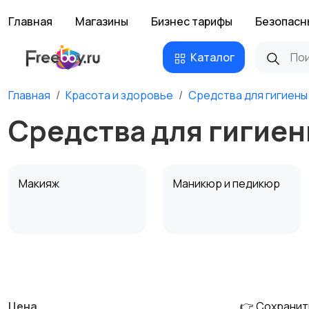
Главная
Магазины
Бизнес тарифы
Безопасн
Каталог
Главная
Красота и здоровье
Средства для гигиены
Средства для гигиен
Макияж
Маникюр и педикюр
Тату и татуаж
Солярии и загар
Цена
👉 Сохранит